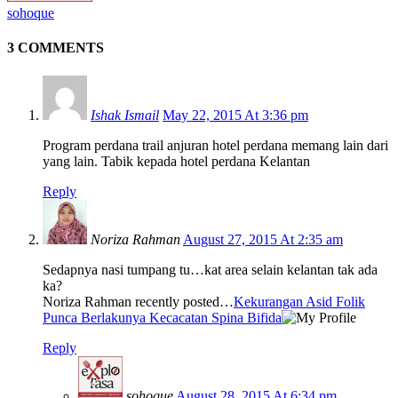
sohoque
3 COMMENTS
Ishak Ismail
May 22, 2015 At 3:36 pm
Program perdana trail anjuran hotel perdana memang lain dari
yang lain. Tabik kepada hotel perdana Kelantan
Reply
Noriza Rahman
August 27, 2015 At 2:35 am
Sedapnya nasi tumpang tu…kat area selain kelantan tak ada
ka?
Noriza Rahman recently posted…
Kekurangan Asid Folik
Punca Berlakunya Kecacatan Spina Bifida
Reply
sohoque
August 28, 2015 At 6:34 pm