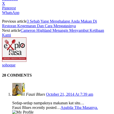
X
Pinterest
WhatsApp
Previous article
3 Sebab Yang Menghalang Anda Makan Di
Restoran Kegemaran Dan Cara Mengatasinya
Next article
Cameron Highland Menangis Menyambut Ketibaan
Kami
sohoque
20 COMMENTS
Fauzi Blues
October 21, 2014 At 7:39 am
Sedap-sedap nampaknya makanan kat situ…
Fauzi Blues recently posted…
Apabila Tiba Masanya.