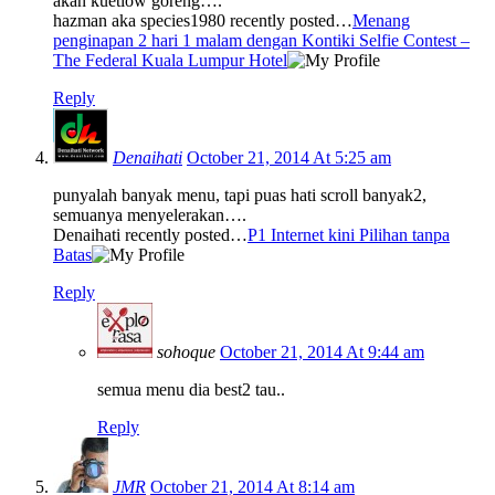
akan kuetiow goreng….
hazman aka species1980 recently posted…
Menang
penginapan 2 hari 1 malam dengan Kontiki Selfie Contest –
The Federal Kuala Lumpur Hotel
Reply
Denaihati
October 21, 2014 At 5:25 am
punyalah banyak menu, tapi puas hati scroll banyak2,
semuanya menyelerakan….
Denaihati recently posted…
P1 Internet kini Pilihan tanpa
Batas
Reply
sohoque
October 21, 2014 At 9:44 am
semua menu dia best2 tau..
Reply
JMR
October 21, 2014 At 8:14 am