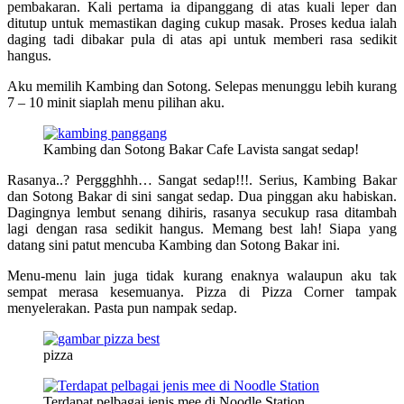
pembakaran. Kali pertama ia dipanggang di atas kuali leper dan
ditutup untuk memastikan daging cukup masak. Proses kedua ialah
daging tadi dibakar pula di atas api untuk memberi rasa sedikit
hangus.
Aku memilih Kambing dan Sotong. Selepas menunggu lebih kurang
7 – 10 minit siaplah menu pilihan aku.
Kambing dan Sotong Bakar Cafe Lavista sangat sedap!
Rasanya..? Perggghhh… Sangat sedap!!!. Serius, Kambing Bakar
dan Sotong Bakar di sini sangat sedap. Dua pinggan aku habiskan.
Dagingnya lembut senang dihiris, rasanya secukup rasa ditambah
lagi dengan rasa sedikit hangus. Memang best lah! Siapa yang
datang sini patut mencuba Kambing dan Sotong Bakar ini.
Menu-menu lain juga tidak kurang enaknya walaupun aku tak
sempat merasa kesemuanya. Pizza di Pizza Corner tampak
menyelerakan. Pasta pun nampak sedap.
pizza
Terdapat pelbagai jenis mee di Noodle Station