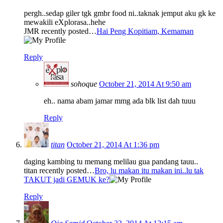
pergh..sedap giler tgk gmbr food ni..taknak jemput aku gk ke
mewakili eXplorasa..hehe
JMR recently posted…
Hai Peng Kopitiam, Kemaman
Reply
sohoque
October 21, 2014 At 9:50 am
eh.. nama abam jamar mmg ada blk list dah tuuu
Reply
titan
October 21, 2014 At 1:36 pm
daging kambing tu memang melilau gua pandang tauu..
titan recently posted…
Bro, lu makan itu makan ini..lu tak
TAKUT jadi GEMUK ke?
Reply