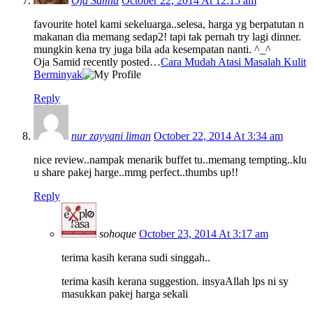
Oja Samid
October 22, 2014 At 12:15 am
favourite hotel kami sekeluarga..selesa, harga yg berpatutan n
makanan dia memang sedap2! tapi tak pernah try lagi dinner.
mungkin kena try juga bila ada kesempatan nanti. ^_^
Oja Samid recently posted…
Cara Mudah Atasi Masalah Kulit
Berminyak
Reply
nur zayyani liman
October 22, 2014 At 3:34 am
nice review..nampak menarik buffet tu..memang tempting..klu
u share pakej harge..mmg perfect..thumbs up!!
Reply
sohoque
October 23, 2014 At 3:17 am
terima kasih kerana sudi singgah..
terima kasih kerana suggestion. insyaAllah lps ni sy
masukkan pakej harga sekali