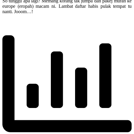
So tunggu apa lagi? Memang korang tak jumpa dah pakej murah ke
europe (eropah) macam ni. Lambat daftar habis pulak tempat tu
nanti. Jooom…!