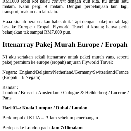
RM1000 lebih kot kalau
convert
dengan duit kita. Itu untuk satu
malam. Kami pergi 9 malam. Dengan perbelanjaan lain lagi,
transport, makan dan lain-lain.
Haaa kiralah berapa akan habis duit. Tapi dengan pakej murah lagi
best ke Europe / Eropah Flyworld Travel ni korang hanya perlu
belanjakan tak sampai RM7,000 pun.
Ittenarray Pakej Murah Europe / Eropah
Ni aku sertakan sekali ittenarrary untuk pakej murah yang seperti
pakej premium ke europe (eropah) anjuran Flyworld Travel:
Negara: England/Belgium/Netherland/Germany/Switzerland/France
(Eropah – 6 Negara)
Bandar :
London / Brussel / Amsterdam / Cologne & Heilderberg / Lucerne /
Paris
Hari 01–: Kuala Lumpur / Dubai / London
Berkumpul di KLIA – 3 Jam sebelum penerbangan.
Berlepas ke London pada
Jam 7:10malam
.