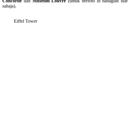
Concorde
dan
Museum Louvre
(untuk berfoto di bahagian luar
sahaja).
Eiffel Tower