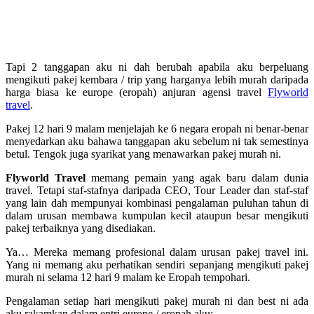
Tapi 2 tanggapan aku ni dah berubah apabila aku berpeluang
mengikuti pakej kembara / trip yang harganya lebih murah daripada
harga biasa ke europe (eropah) anjuran agensi travel
Flyworld
travel
.
Pakej 12 hari 9 malam menjelajah ke 6 negara eropah ni benar-benar
menyedarkan aku bahawa tanggapan aku sebelum ni tak semestinya
betul. Tengok juga syarikat yang menawarkan pakej murah ni.
Flyworld Travel
memang pemain yang agak baru dalam dunia
travel. Tetapi staf-stafnya daripada CEO, Tour Leader dan staf-staf
yang lain dah mempunyai kombinasi pengalaman puluhan tahun di
dalam urusan membawa kumpulan kecil ataupun besar mengikuti
pakej terbaiknya yang disediakan.
Ya… Mereka memang profesional dalam urusan pakej travel ini.
Yang ni memang aku perhatikan sendiri sepanjang mengikuti pakej
murah ni selama 12 hari 9 malam ke Eropah tempohari.
Pengalaman setiap hari mengikuti pakej murah ni dan best ni ada
aku rakamkan dalam entri europe / eropah aku: