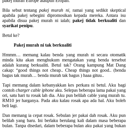
pakej murah Europe ataupun Eropah.
Bila sebut tentang
pakej murah ni,
ramai yang sedikit skeptical
apabila pakej sebegini dipromosikan kepada mereka. Antara isu
apabila disua pakej murah ni ialah;
pakej tidak berkualiti
dan
syarikat penipu
.
Betul ke?
Pakej murah ni tak berkualiti
Hmmm… memang kalau benda yang murah ni secara otomatik
minda kita akan menghukum mengatakan yang benda tersebut
adalah kurang berkualiti. Betul tak? Orang kampung Mat Dang
cakap: “good things not cheap.. Cheap things not good.. (benda
bagus tak murah… benda murah tak bagus ) haaa gituu..
Tapi memang dalam kebanyakkan kes perkara ni betul. Aku bagi
contoh
charger cable iphone
aku. Selepas beberapa lama pakai yang
ori, satu hari tu rosak lah dia. Aku pun belilah cable yang murah tu.
RM10 jer harganya. Pada aku kalau rosak apa ada hal. Aku boleh
beli lagi.
Dan memang ia cepat rosak. Sebulan jer pakai dah rosak. Aku pun
belilah yang baru. Ini berlaku berulang kali dalam masa beberapa
bulan. Tanpa disedari, dalam beberapa bulan aku pakai yang bukan