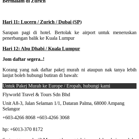
Bermalam di Zurich
Hari 11: Lucern / Zurich / Dubai (SP)
Sarapan pagi di hotel. Bertolak ke airport untuk meneruskan
penerbangan balik ke Kuala Lumpur
Hari 12: Abu Dhabi / Kuala Lumpur
Jom daftar segera..!
Korang yang nak daftar pakej murah ni ataupun nak tanya lebih
lanjut boleh hubungi butiran di bawah:
Untuk Pakej Murah ke Europe / Eropah, hubungi kami
Flyworld Travel & Tours Sdn Bhd
Unit A8-3, Jalan Selaman 1/1, Dataran Palma, 68000 Ampang
Selangor
+603-4266 8068 +603-4266 3068
hp: +6013-370 8172