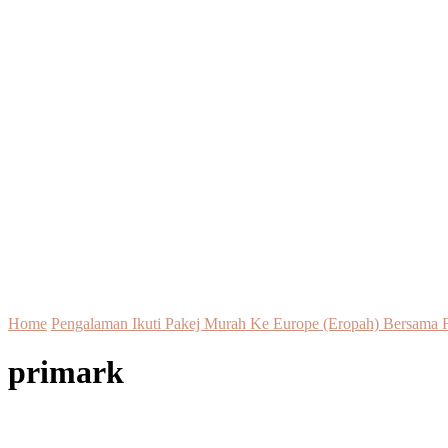
Home
Pengalaman Ikuti Pakej Murah Ke Europe (Eropah) Bersama F
primark