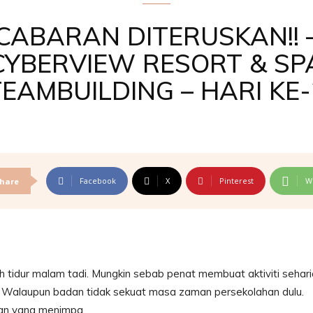
CABARAN DITERUSKAN!! 
CYBERVIEW RESORT & SP
TEAMBUILDING – HARI KE-
Facebook
X
Pinterest
W
hare
uh tidur malam tadi. Mungkin sebab penat membuat aktiviti sehar
., Walaupun badan tidak sekuat masa zaman persekolahan dulu.
an yang menimpa.