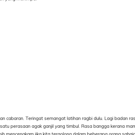
an cabaran. Teringat semangat latihan ragbi dulu. Lagi badan ra
a satu perasaan agak ganjil yang timbul. Rasa bangga kerana m
ebih mencengkam jika kita tergolong dalam beberapa orang sahaj