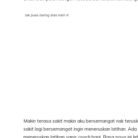
tak puas baring atas katil ni
Makin terasa sakit makin aku bersemangat nak terusk
sakit lagi bersemangat ingin meneruskan latihan. Ad
meneruskan latihan yang
coach
bagi. Rasa poyo ini l