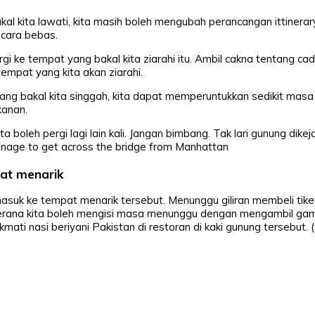
al kita lawati, kita masih boleh mengubah perancangan ittinerar
ecara bebas.
gi ke tempat yang bakal kita ziarahi itu. Ambil cakna tentang 
mpat yang kita akan ziarahi.
ang bakal kita singgah, kita dapat memperuntukkan sedikit masa
kanan.
boleh pergi lagi lain kali. Jangan bimbang. Tak lari gunung dikej
manage to get across the bridge from Manhattan
at menarik
asuk ke tempat menarik tersebut. Menunggu giliran membeli tiket
 kerana kita boleh mengisi masa menunggu dengan mengambil ga
kmati nasi beriyani Pakistan di restoran di kaki gunung tersebut. 