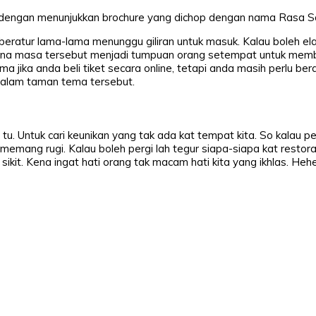
ngan menunjukkan brochure yang dichop dengan nama Rasa Say
beratur lama-lama menunggu giliran untuk masuk. Kalau boleh el
kerana masa tersebut menjadi tumpuan orang setempat untuk me
jika anda beli tiket secara online, tetapi anda masih perlu be
 dalam taman tema tersebut.
u. Untuk cari keunikan yang tak ada kat tempat kita. So kalau per
memang rugi. Kalau boleh pergi lah tegur siapa-siapa kat restor
sikit. Kena ingat hati orang tak macam hati kita yang ikhlas. Heh