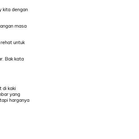
y kita dengan
cadangan masa
 rehat untuk
ar. Bak kata
 di kaki
mbar yang
(tapi harganya