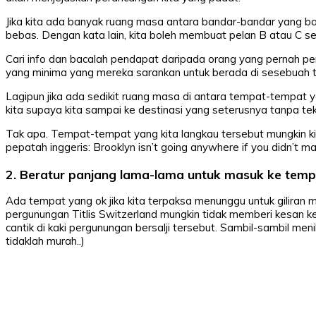
Jika kita ada banyak ruang masa antara bandar-bandar yang bak
bebas. Dengan kata lain, kita boleh membuat pelan B atau C s
Cari info dan bacalah pendapat daripada orang yang pernah per
yang minima yang mereka sarankan untuk berada di sesebuah te
Lagipun jika ada sedikit ruang masa di antara tempat-tempat y
kita supaya kita sampai ke destinasi yang seterusnya tanpa te
Tak apa. Tempat-tempat yang kita langkau tersebut mungkin kita 
pepatah inggeris: Brooklyn isn’t going anywhere if you didn’t 
2. Beratur panjang lama-lama untuk masuk ke temp
Ada tempat yang ok jika kita terpaksa menunggu untuk giliran m
pergunungan Titlis Switzerland mungkin tidak memberi kesan
cantik di kaki pergunungan bersalji tersebut. Sambil-sambil meni
tidaklah murah..)