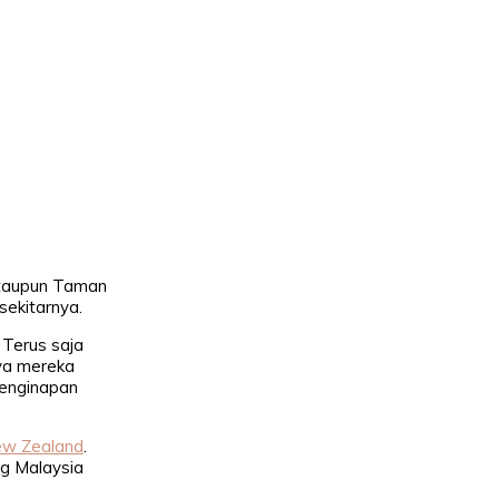
Ataupun Taman
ekitarnya.
 Terus saja
ya mereka
penginapan
ew Zealand
.
ng Malaysia