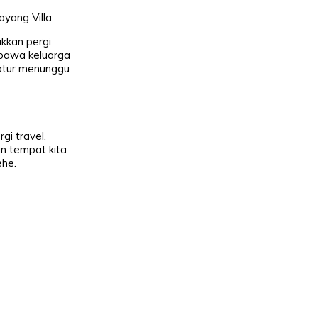
ang Villa.
akkan pergi
mbawa keluarga
ratur menunggu
gi travel,
an tempat kita
ehe.