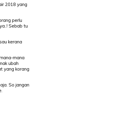
ir 2018 yang
rang perlu
a..! Sebab tu
isau kerana
an mana-mana
 nak ubah
at yang korang
aja. So jangan
e.