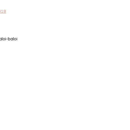
018
loi-baloi