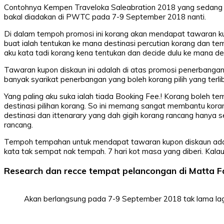
Contohnya Kempen Traveloka Saleabration 2018 yang sedang 
bakal diadakan di PWTC pada 7-9 September 2018 nanti.
Di dalam tempoh promosi ini korang akan mendapat tawaran ku
buat ialah tentukan ke mana destinasi percutian korang dan te
aku kata tadi korang kena tentukan dan decide dulu ke mana des
Tawaran kupon diskaun ini adalah di atas promosi penerbangan 
banyak syarikat penerbangan yang boleh korang pilih yang terli
Yang paling aku suka ialah tiada Booking Fee.! Korang boleh 
destinasi pilihan korang. So ini memang sangat membantu kora
destinasi dan ittenarary yang dah gigih korang rancang hany
rancang.
Tempoh tempahan untuk mendapat tawaran kupon diskaun adala
kata tak sempat nak tempah. 7 hari kot masa yang diberi. Kal
Research dan recce tempat pelancongan di Matta F
Akan berlangsung pada 7-9 September 2018 tak lama lag