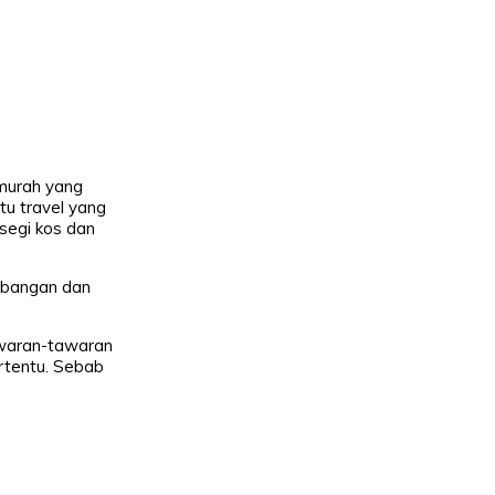
 murah yang
tu travel yang
 segi kos dan
rbangan dan
awaran-tawaran
rtentu. Sebab