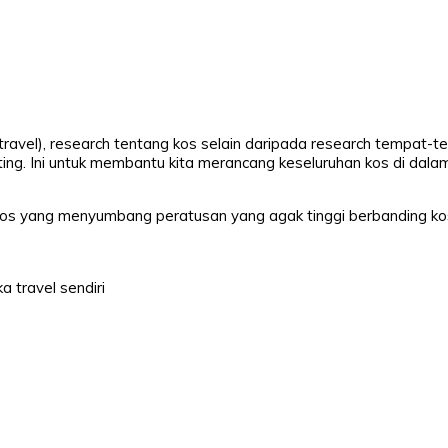
are
Facebook
X
Pinterest
WhatsApp
 travel), research tentang kos selain daripada research tempat-
ing. Ini untuk membantu kita merancang keseluruhan kos di dalam
kos yang menyumbang peratusan yang agak tinggi berbanding kos
 travel sendiri