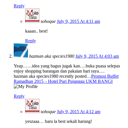
Reply
sohoque
July 9, 2015 At 4:11 am
kaaan.. best!
Reply
hazman aka species1980
July 9, 2015 At 4:03 am
Yeap……idea yang bagus jugak kan….buka puasa selepas
enjoy shopping barangan dan pakaian hari raya….
hazman aka species1980 recently posted…
Promosi Buffet
Ramadhan 2015 – Hotel Puri Pujangga UKM BANGI
Reply
sohoque
July 9, 2015 At 4:12 am
yeszaaa… baru la best sekali harung!