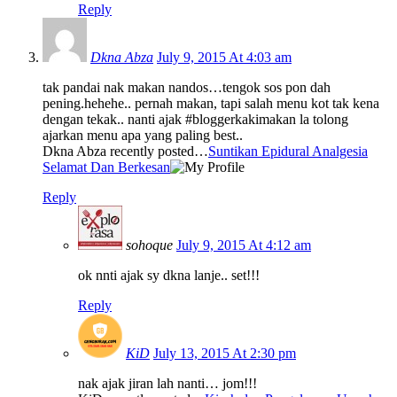
Reply
Dkna Abza
July 9, 2015 At 4:03 am
tak pandai nak makan nandos…tengok sos pon dah
pening.hehehe.. pernah makan, tapi salah menu kot tak kena
dengan tekak.. nanti ajak #bloggerkakimakan la tolong
ajarkan menu apa yang paling best..
Dkna Abza recently posted…
Suntikan Epidural Analgesia
Selamat Dan Berkesan
Reply
sohoque
July 9, 2015 At 4:12 am
ok nnti ajak sy dkna lanje.. set!!!
Reply
KiD
July 13, 2015 At 2:30 pm
nak ajak jiran lah nanti… jom!!!