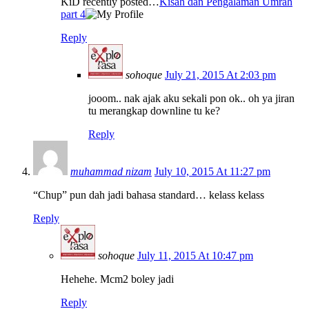
KiD recently posted…
Kisah dan Pengalaman Umrah
part 4
Reply
sohoque
July 21, 2015 At 2:03 pm
jooom.. nak ajak aku sekali pon ok.. oh ya jiran
tu merangkap downline tu ke?
Reply
muhammad nizam
July 10, 2015 At 11:27 pm
“Chup” pun dah jadi bahasa standard… kelass kelass
Reply
sohoque
July 11, 2015 At 10:47 pm
Hehehe. Mcm2 boley jadi
Reply