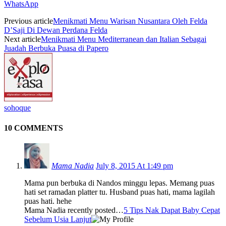
WhatsApp
Previous article
Menikmati Menu Warisan Nusantara Oleh Felda
D’Saji Di Dewan Perdana Felda
Next article
Menikmati Menu Mediterranean dan Italian Sebagai
Juadah Berbuka Puasa di Papero
sohoque
10 COMMENTS
Mama Nadia
July 8, 2015 At 1:49 pm
Mama pun berbuka di Nandos minggu lepas. Memang puas
hati set ramadan platter tu. Husband puas hati, mama lagilah
puas hati. hehe
Mama Nadia recently posted…
5 Tips Nak Dapat Baby Cepat
Sebelum Usia Lanjut