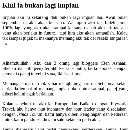
Kini ia bukan lagi impian
Impian aku tu sekarang dah bukan lagi impian tau. Awal bulan
september ni aku akan ke sana. Walaupun aku tak boleh jamin
100% lagi yang aku akan sampai ke sana (sebab aku tak tau apa
yang akan berlaku in future), tapi kira aku akan sampailah. Kalau
tak sampai jugak tu maknanya memang aku tak der rezeki sangat lah
tu.
Alhamdulillah.. Aku dan 3 orang lagi bloggers (Ben Ashaari,
Shehan dan Shiqeen) terpilih ke sana untuk berkolaborasi dengan
penyedia pakej travel di sana, Ikhlas Tours.
Memang teruja dan tak sabar menghitung hari ni. Sebabnya selain
daripada tempat ni memang impian aku untuk sampai, pakej yang
diberi kali ni agak berlainan.
Kalau sebelum ni aku ke Europe dan Balkan dengan Flyworld
Travel, aku hanya ikut ittenarary dan tour leader yang disediakan,
dengan
Ikhlas Tours
ni kami hanya diberi Penginapan dan kederaan
untuk kami pandu sendiri. Ini satu kelainan pada aku.
Tanpa ittenarary yang padat mengekang pergerakan. Tanpa Tour