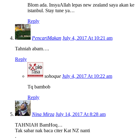
Blom ada. InsyaAllah lepas new zealand saya akan ke
istanbul. Stay tune ya…
Reply
PencariMakan
July 4, 2017 At 10:21 am
Tahniah abam….
Reply
sohoque
July 4, 2017 At 10:22 am
Tq bambob
Reply
Nina Mirza
July 14, 2017 At 8:28 am
TAHNIAH BamHoq…
Tak sabar nak baca citer Kat NZ nanti
.