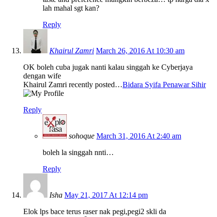
lah mahal sgt kan?
Reply
Khairul Zamri
March 26, 2016 At 10:30 am
OK boleh cuba jugak nanti kalau singgah ke Cyberjaya
dengan wife
Khairul Zamri recently posted…
Bidara Syifa Penawar Sihir
Reply
sohoque
March 31, 2016 At 2:40 am
boleh la singgah nnti…
Reply
Isha
May 21, 2017 At 12:14 pm
Elok lps bace terus raser nak pegi,pegi2 skli da