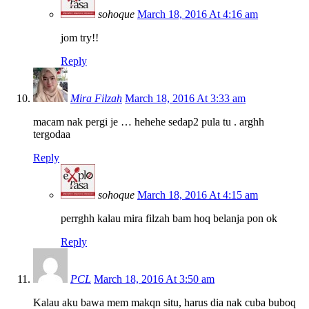
sohoque
March 18, 2016 At 4:16 am
jom try!!
Reply
Mira Filzah
March 18, 2016 At 3:33 am
macam nak pergi je … hehehe sedap2 pula tu . arghh
tergodaa
Reply
sohoque
March 18, 2016 At 4:15 am
perrghh kalau mira filzah bam hoq belanja pon ok
Reply
PCL
March 18, 2016 At 3:50 am
Kalau aku bawa mem makqn situ, harus dia nak cuba buboq