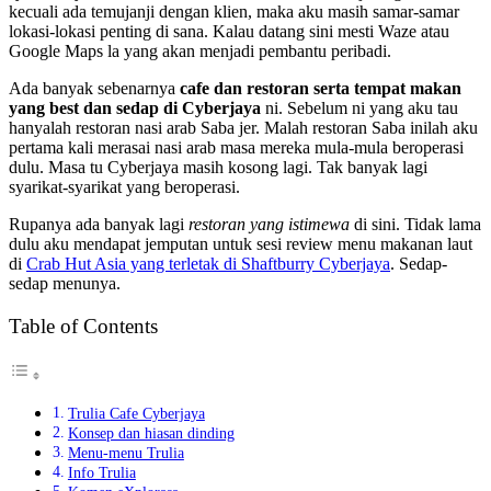
kecuali ada temujanji dengan klien, maka aku masih samar-samar
lokasi-lokasi penting di sana. Kalau datang sini mesti Waze atau
Google Maps la yang akan menjadi pembantu peribadi.
Ada banyak sebenarnya
cafe dan restoran serta tempat makan
yang best dan sedap di Cyberjaya
ni. Sebelum ni yang aku tau
hanyalah restoran nasi arab Saba jer. Malah restoran Saba inilah aku
pertama kali merasai nasi arab masa mereka mula-mula beroperasi
dulu. Masa tu Cyberjaya masih kosong lagi. Tak banyak lagi
syarikat-syarikat yang beroperasi.
Rupanya ada banyak lagi
restoran yang istimewa
di sini. Tidak lama
dulu aku mendapat jemputan untuk sesi review menu makanan laut
di
Crab Hut Asia yang terletak di Shaftburry Cyberjaya
. Sedap-
sedap menunya.
Table of Contents
Trulia Cafe Cyberjaya
Konsep dan hiasan dinding
Menu-menu Trulia
Info Trulia