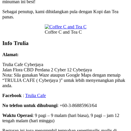
minuman ini best!
Sebagai penutup, kami dihidangkan pula dengan Kopi dan Tea
panas.
Coffee C and Tea C
Info Trulia
Alamat:
Trulia Cafe Cyberjaya
Jalan Flora CBD Perdana 2 Cyber 12 Cyberjaya
Nota: Sila gunakan Waze ataupun Google Maps dengan menaip
“TRULIA CAFE ( Cyberjaya )” untuk lebih menyenangkan pihak
anda.
Facebook
:
Trulia Cafe
No telefon untuk dihubungi
: +60-3-86885963/64
Waktu Operasi
: 9 pagi – 9 malam (hari biasa), 9 pagi – jam 12
tengah malam (hari minggu)
Restoran ini juga mengmmbil tempahan sepertimajlis-majlis di