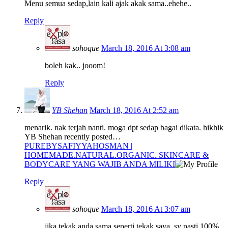
Menu semua sedap,lain kali ajak akak sama..ehehe..
Reply
sohoque
March 18, 2016 At 3:08 am
boleh kak.. jooom!
Reply
YB Shehan
March 18, 2016 At 2:52 am
menarik. nak terjah nanti. moga dpt sedap bagai dikata. hikhik
YB Shehan recently posted…
PUREBYSAFIYYAHOSMAN |
HOMEMADE.NATURAL.ORGANIC. SKINCARE &
BODYCARE YANG WAJIB ANDA MILIKI
Reply
sohoque
March 18, 2016 At 3:07 am
jika tekak anda sama seperti tekak saya, sy pasti 100%