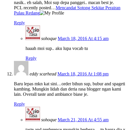
nasik.. eh salah, Moi sup depa panggei.. macan best je.
PCL recently posted…
Mencandat Sotong Sekitar Perairan
Pulau Redang
Reply
sohoque
March 18, 2016 At 4:15 am
haaah moi sup.. aku lupa vocab tu
Reply
eddy scarhead
March 18, 2016 At 1:08 pm
Baru lepas mkn kat sini…order bihun sup, bubur and spageti
kambing. Mungkin lidah dan deria rasa blogger ngan kami
lain. Overall taste and ambiance biase je.
Reply
sohoque
March 21, 2016 At 4:55 am
taste and preference mungkin berbeza… tp harga dia x