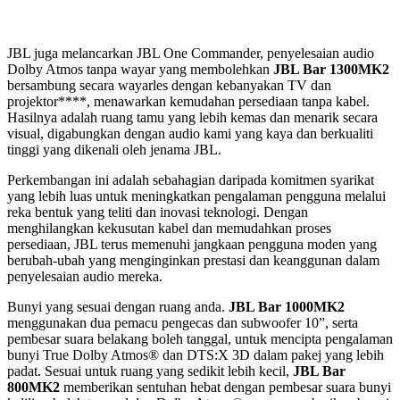
JBL juga melancarkan JBL One Commander, penyelesaian audio
Dolby Atmos tanpa wayar yang membolehkan
JBL Bar 1300MK2
bersambung secara wayarles dengan kebanyakan TV dan
projektor****, menawarkan kemudahan persediaan tanpa kabel.
Hasilnya adalah ruang tamu yang lebih kemas dan menarik secara
visual, digabungkan dengan audio kami yang kaya dan berkualiti
tinggi yang dikenali oleh jenama JBL.
Perkembangan ini adalah sebahagian daripada komitmen syarikat
yang lebih luas untuk meningkatkan pengalaman pengguna melalui
reka bentuk yang teliti dan inovasi teknologi. Dengan
menghilangkan kekusutan kabel dan memudahkan proses
persediaan, JBL terus memenuhi jangkaan pengguna moden yang
berubah-ubah yang menginginkan prestasi dan keanggunan dalam
penyelesaian audio mereka.
Bunyi yang sesuai dengan ruang anda.
JBL Bar 1000MK2
menggunakan dua pemacu pengecas dan subwoofer 10”, serta
pembesar suara belakang boleh tanggal, untuk mencipta pengalaman
bunyi True Dolby Atmos® dan DTS:X 3D dalam pakej yang lebih
padat. Sesuai untuk ruang yang sedikit lebih kecil,
JBL Bar
800MK2
memberikan sentuhan hebat dengan pembesar suara bunyi