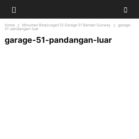
Home
Minuman Berpicagari Di Garage 51 Bandar Sunway
garage-
51-pandangan-luar
garage-51-pandangan-luar