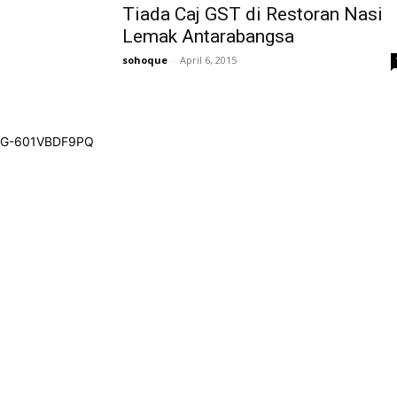
Tiada Caj GST di Restoran Nasi
Lemak Antarabangsa
sohoque
-
April 6, 2015
G-601VBDF9PQ