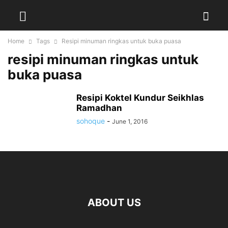
Home
Tags
Resipi minuman ringkas untuk buka puasa
resipi minuman ringkas untuk
buka puasa
Resipi Koktel Kundur Seikhlas
Ramadhan
sohoque
-
June 1, 2016
ABOUT US