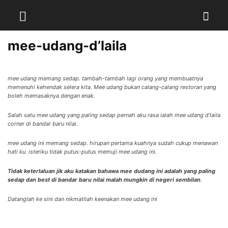
mee-udang-d’laila
mee udang memang sedap. tambah-tambah lagi orang yang membuatnya
memenuhi kehendak selera kita. Mee udang bukan calang-calang restoran yang
boleh memasaknya dengan enak.
Salah satu mee udang yang paling sedap pernah aku rasa ialah mee udang d’laila
corner di bandar baru nilai.
mee udang ini
memang sedap. hirupan pertama kuahnya sudah cukup menawan
hati ku. isteriku tidak putus-putus memuji mee udang ini.
Tidak keterlaluan jik aku katakan bahawa mee dudang ini adalah yang paling
sedap dan best di bandar baru nilai malah mungkin di negeri sembilan
.
Datanglah ke sini dan nikmatilah keenakan mee udang ini