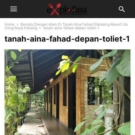
Home
Bersatu Dengan Alam Di Tanah Aina Fahad Glamping Resort Ulu
Dong Raub Pahang
tanah-aina-fahad-depan-toliet-1
tanah-aina-fahad-depan-toliet-1