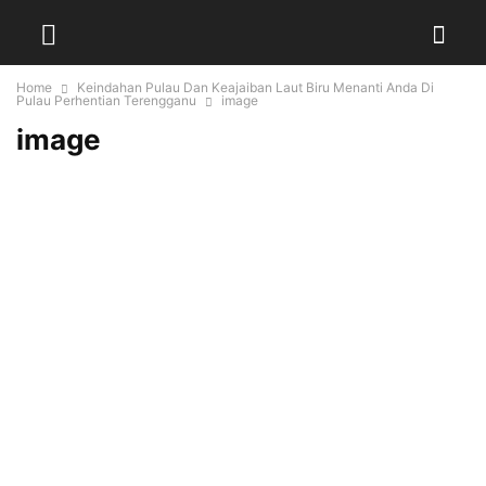
Home
Keindahan Pulau Dan Keajaiban Laut Biru Menanti Anda Di
Pulau Perhentian Terengganu
image
image