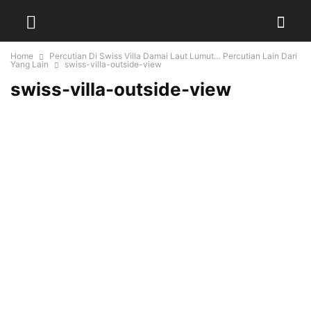
Home
Percutian Di Swiss Villa Damai Laut Lumut… Percutian Lain Dari
Yang Lain
swiss-villa-outside-view
swiss-villa-outside-view