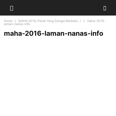
Home
MAHA 2016, Penat Yang Sangat Berbaloi…!
maha-2016-
laman-nanas-info
maha-2016-laman-nanas-info