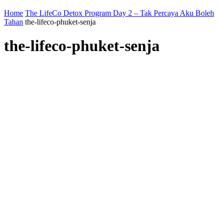
Home
The LifeCo Detox Program Day 2 – Tak Percaya Aku Boleh
Tahan
the-lifeco-phuket-senja
the-lifeco-phuket-senja