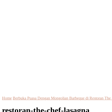
Home
Berbuka Puasa Dengan Mongolian Barbeque di Restoran The
restoran-the-chef-lasagna