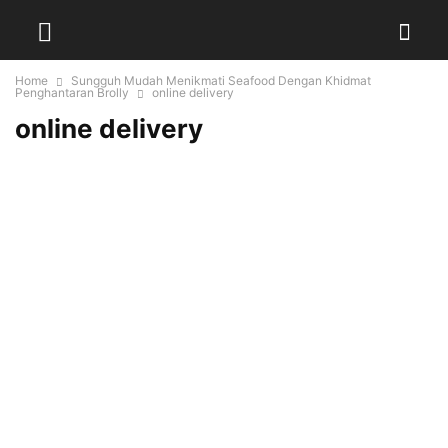
Home
Sungguh Mudah Menikmati Seafood Dengan Khidmat
Penghantaran Brolly
online delivery
online delivery