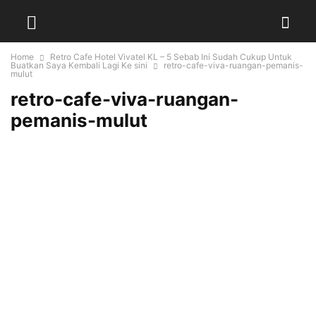
Home
Retro Cafe Hotel Vivatel KL – 5 Sebab Ini Sudah Cukup Untuk
Buatkan Saya Kembali Lagi Ke sini
retro-cafe-viva-ruangan-pemanis-
mulut
retro-cafe-viva-ruangan-
pemanis-mulut