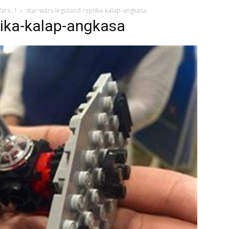
Wars…!
star-wars-legoland-replika-kalap-angkasa
lika-kalap-angkasa