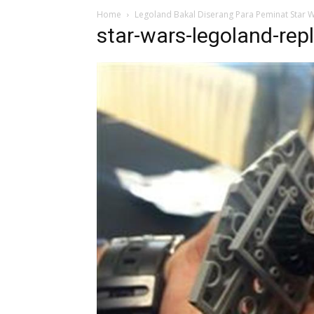
Home
Legoland Bakal Diserang Para Peminat Star 
star-wars-legoland-rep