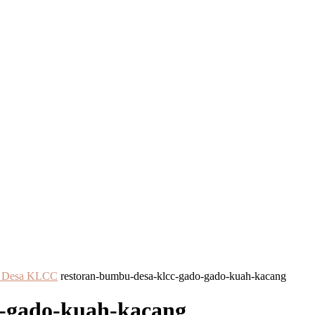
bu Desa KLCC
restoran-bumbu-desa-klcc-gado-gado-kuah-kacang
o-gado-kuah-kacang