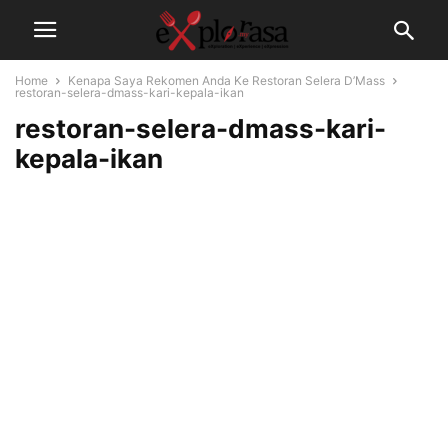
Home
Kenapa Saya Rekomen Anda Ke Restoran Selera D’Mass
restoran-selera-dmass-kari-kepala-ikan
restoran-selera-dmass-kari-
kepala-ikan