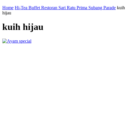
Home
Hi-Tea Buffet Restoran Sari Ratu Prima Subang Parade
kuih
hijau
kuih hijau