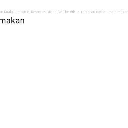
 Kuala Lumpur di Restoran Divine On The 6th
restoran divine - meja maka
a makan