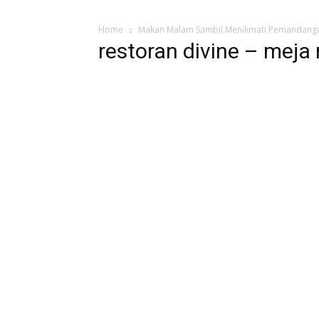
Home
Makan Malam Sambil Menikmati Pemandangan
restoran divine – mej