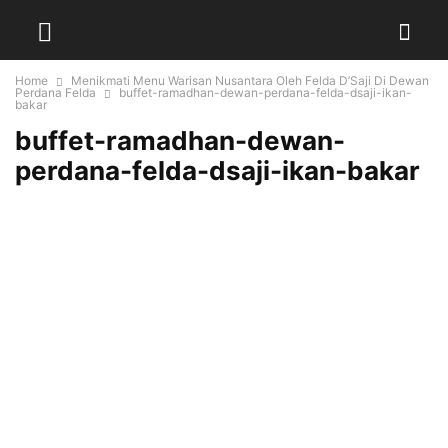
Home
Menikmati Menu Warisan Nusantara Oleh Felda D’Saji Di Dewan
Perdana Felda
buffet-ramadhan-dewan-perdana-felda-dsaji-ikan-
bakar
buffet-ramadhan-dewan-
perdana-felda-dsaji-ikan-bakar