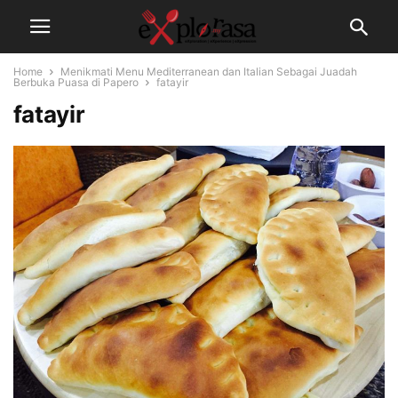
Home
Menikmati Menu Mediterranean dan Italian Sebagai Juadah
Berbuka Puasa di Papero
fatayir
fatayir