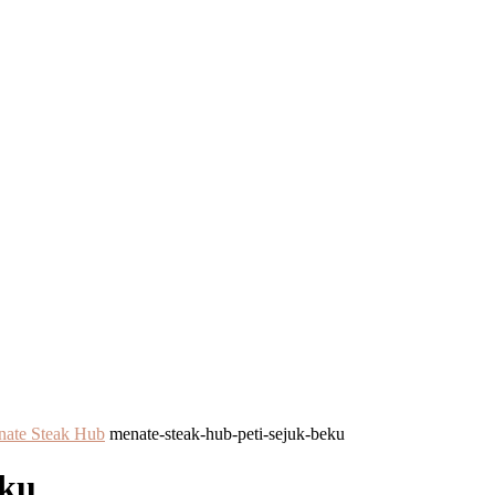
nate Steak Hub
menate-steak-hub-peti-sejuk-beku
eku