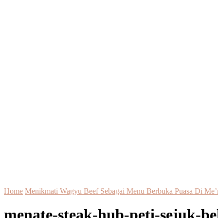
Home
Menikmati Wagyu Beef Sebagai Menu Berbuka Puasa Di Me’
menate-steak-hub-peti-sejuk-b