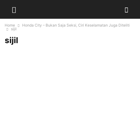
Home
Honda City – Bukan Saja Seksi, Ciri Keselamatan Juga Diteliti
sijil
sijil