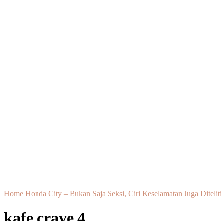
Home
Honda City – Bukan Saja Seksi, Ciri Keselamatan Juga Ditelit
kafe crave 4