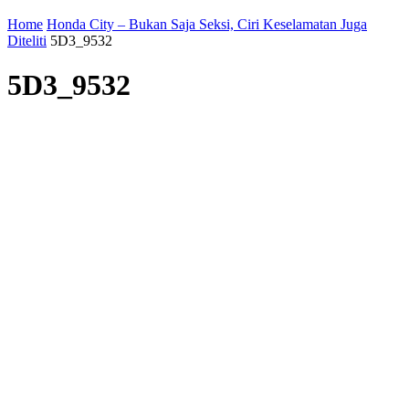
Home
Honda City – Bukan Saja Seksi, Ciri Keselamatan Juga
Diteliti
5D3_9532
5D3_9532