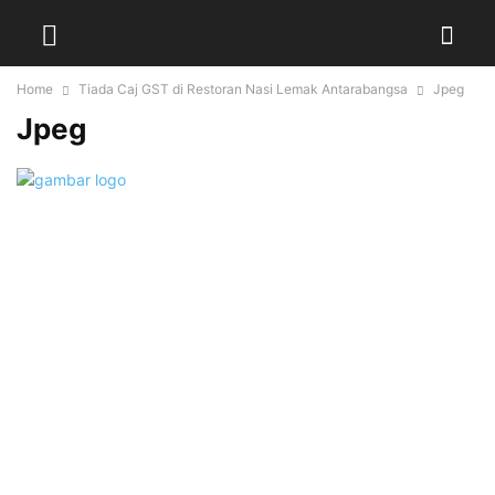
Home
Tiada Caj GST di Restoran Nasi Lemak Antarabangsa
Jpeg
Jpeg