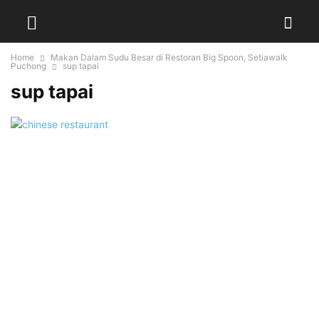
Home
Makan Dalam Sudu Besar di Restoran Big Spoon, Setiawalk
Puchong
sup tapai
sup tapai