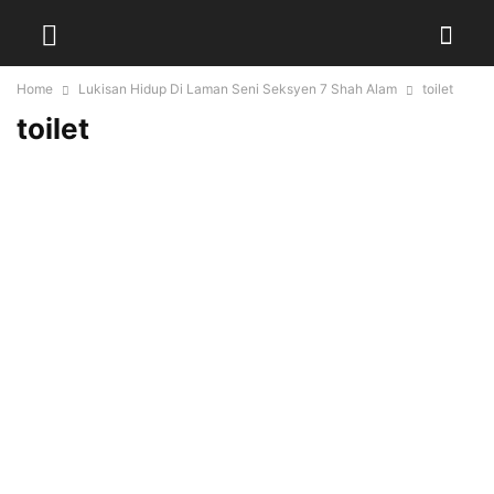
Home
Lukisan Hidup Di Laman Seni Seksyen 7 Shah Alam
toilet
toilet