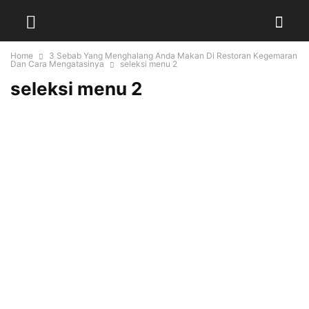
Home
3 Sebab Yang Menghalang Anda Makan Di Restoran Kegemaran
Dan Cara Mengatasinya
seleksi menu 2
seleksi menu 2