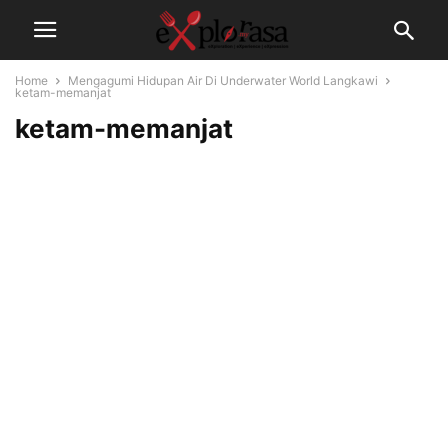
Home
Mengagumi Hidupan Air Di Underwater World Langkawi
ketam-memanjat
ketam-memanjat