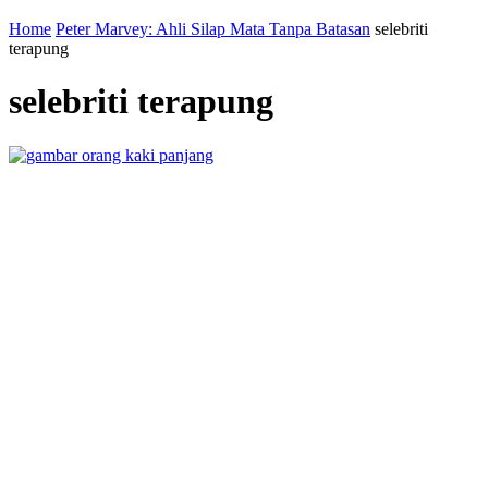
Home
Peter Marvey: Ahli Silap Mata Tanpa Batasan
selebriti
terapung
selebriti terapung