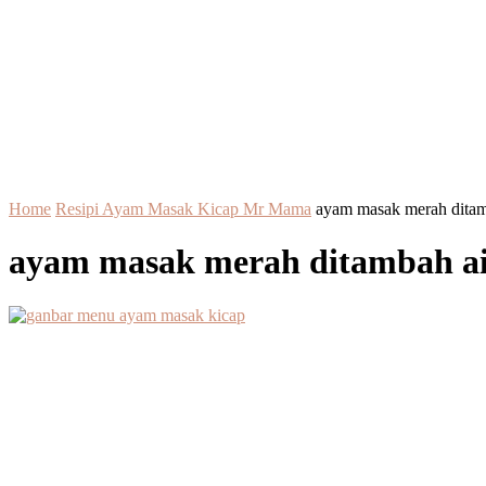
Home
Resipi Ayam Masak Kicap Mr Mama
ayam masak merah ditam
ayam masak merah ditambah a