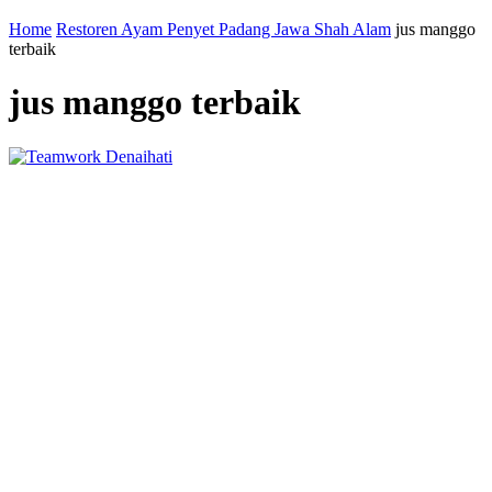
Home
Restoren Ayam Penyet Padang Jawa Shah Alam
jus manggo
terbaik
jus manggo terbaik