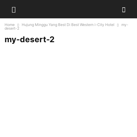
Home
Hujung Minggu Yang Best Di Best Western i-City Hotel
my-
desert-2
my-desert-2